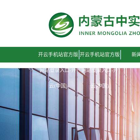
开云手机站官方版网站登录入口-开云(中国)
开云手机站官方版
开云手机站官方版
新
网站登录入口-开
网站登录入口-开
云(中国)
云(中国)