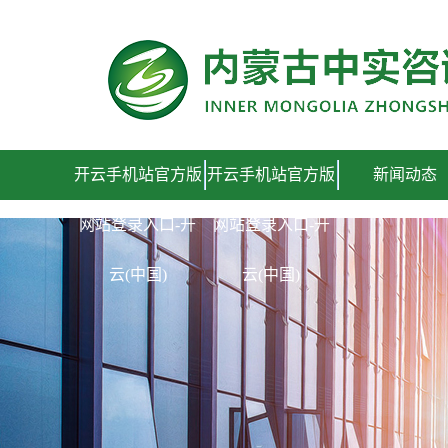
开云手机站官方版网站登录入口-开云(中国)
开云手机站官方版
开云手机站官方版
新闻动态
网站登录入口-开
网站登录入口-开
云(中国)
云(中国)