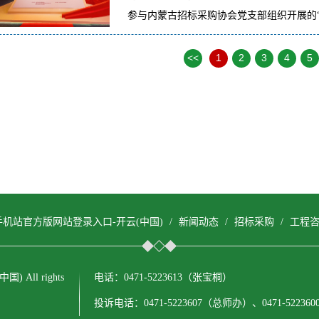
参与内蒙古招标采购协会党支部组织开展的“感
<<
1
2
3
4
5
手机站官方版网站登录入口-开云(中国)
/
新闻动态
/
招标采购
/
工程
 All rights
电话：0471-5223613（张宝桐）
投诉电话：0471-5223607（总师办）、0471-522