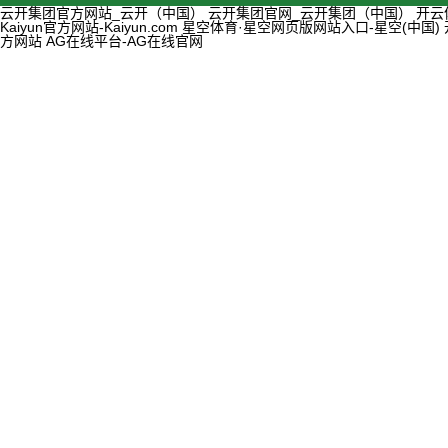
云开集团官方网站_云开（中国）
云开集团官网_云开集团（中国）
开云
Kaiyun官方网站-Kaiyun.com
星空体育·星空网页版网站入口-星空(中国)
方网站
AG在线平台-AG在线官网