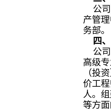
公司
产管理
务部。
四、
公司
高级专
（投资
价工程
人。组
等方面