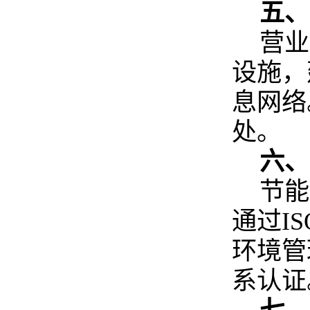
五、
营业
设施，
息网络
处。
六、
节能
通过IS
环境管理
系认证