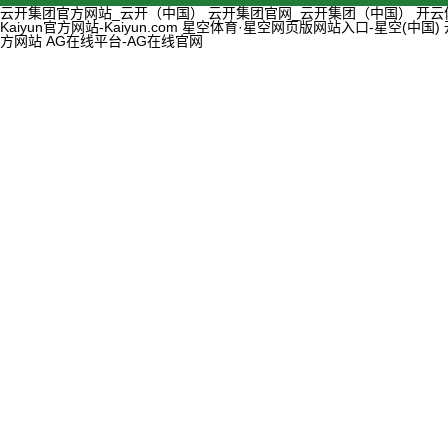
云开集团官方网站_云开（中国）
云开集团官网_云开集团（中国）
开云
Kaiyun官方网站-Kaiyun.com
星空体育·星空网页版网站入口-星空(中国)
方网站
AG在线平台-AG在线官网