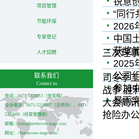
锐意
项目管理
“同行
节能环保
202
中国
专家登记
获奖
三次理
人才招聘
20
公司
联系我们
司冬季
Contact us
参加
战争 胜
电话：0471-5223613（张宝桐）
暴雨
大会简
投诉电话：0471-5223607（总师办）、0471-
抢险办
5223600（经营管理部）
邮箱：imzs@beethoven-stage.com
网址：//beethoven-stage.com/