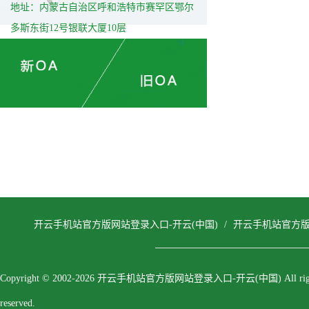
地址：内蒙古自治区呼和浩特市赛罕区鄂尔
多斯东街12号银联大厦10层
开云手机站官方版网站登录入口-开云(中国)
/
开云手机站官方版
Copyright © 2002-2026 开云手机站官方版网站登录入口-开云(中国) All rig
reserved.