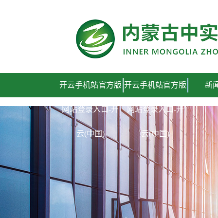
开云手机站官方版网站登录入口-开云(中国)
开云手机站官方版
开云手机站官方版
新
网站登录入口-开
网站登录入口-开
云(中国)
云(中国)