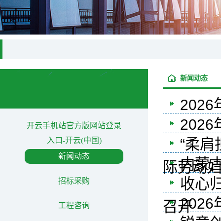
新闻动态
202
202
开云手机站官方版网站登录
入口-开云(中国)
“柔
新闻动态
内蒙
际劳动
收心归
招标采购
202
召开
工程咨询