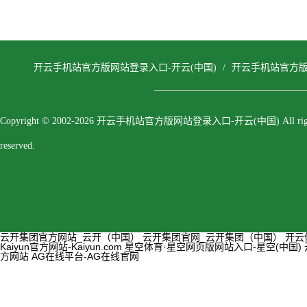
开云手机站官方版网站登录入口-开云(中国)
/
开云手机站官方版
Copyright © 2002-2026 开云手机站官方版网站登录入口-开云(中国) All rig
reserved.
云开集团官方网站_云开（中国）
云开集团官网_云开集团（中国）
开云
Kaiyun官方网站-Kaiyun.com
星空体育·星空网页版网站入口-星空(中国)
方网站
AG在线平台-AG在线官网