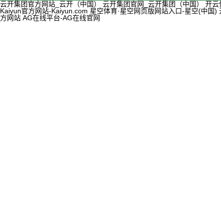
云开集团官方网站_云开（中国）
云开集团官网_云开集团（中国）
开云
Kaiyun官方网站-Kaiyun.com
星空体育·星空网页版网站入口-星空(中国)
方网站
AG在线平台-AG在线官网