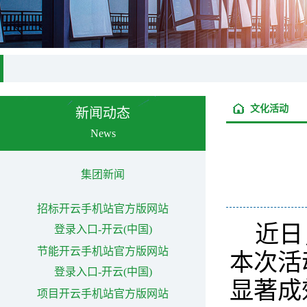
文化活动
新闻动态
News
集团新闻
招标开云手机站官方版网站
近日
登录入口-开云(中国)
节能开云手机站官方版网站
本次活
登录入口-开云(中国)
显著成
项目开云手机站官方版网站