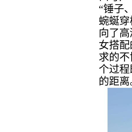
“锤子
蜿蜒穿
向了高
女搭配
求的不
个过程
的距离