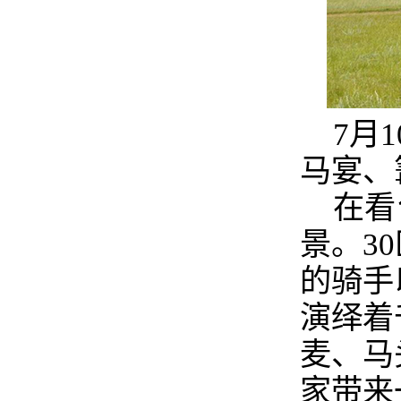
7月
马宴、
在看
景。3
的骑手
演绎着
麦、马
家带来