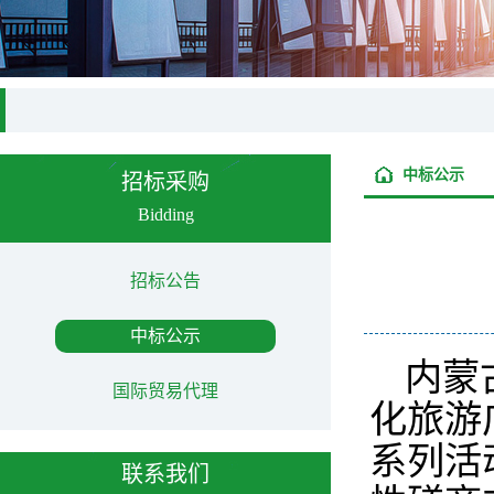
中标公示
招标采购
Bidding
招标公告
中标公示
内蒙
国际贸易代理
化旅游广
系列活动
联系我们