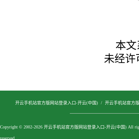
本文
未经许
开云手机站官方版网站登录入口-开云(中国)
/
开云手机站官方版
Copyright © 2002-2026 开云手机站官方版网站登录入口-开云(中国) All rig
reserved.