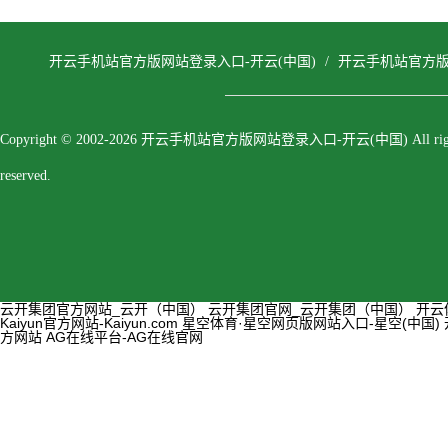
开云手机站官方版网站登录入口-开云(中国)
/
开云手机站官方版
Copyright © 2002-2026 开云手机站官方版网站登录入口-开云(中国) All rig
reserved.
云开集团官方网站_云开（中国）
云开集团官网_云开集团（中国）
开云
Kaiyun官方网站-Kaiyun.com
星空体育·星空网页版网站入口-星空(中国)
方网站
AG在线平台-AG在线官网