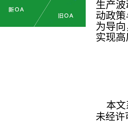
生产波
动政策
为导向
实现高
本文
未经许