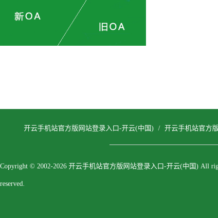
开云手机站官方版网站登录入口-开云(中国)
/
开云手机站官方版
Copyright © 2002-2026 开云手机站官方版网站登录入口-开云(中国) All rig
reserved.