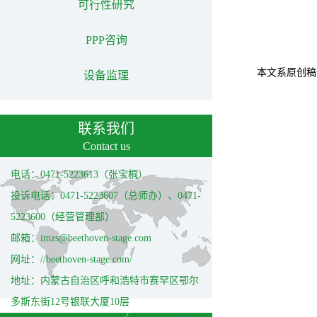
可行性研究
PPP咨询
本文系原创稿
设备监理
联系我们
Contact us
电话：0471-5223613（张宝桐）
投诉电话：0471-5223607（总师办）、0471-
5223600（经营管理部）
邮箱：imzs@beethoven-stage.com
网址：//beethoven-stage.com/
地址：内蒙古自治区呼和浩特市赛罕区鄂尔
多斯东街12号银联大厦10层