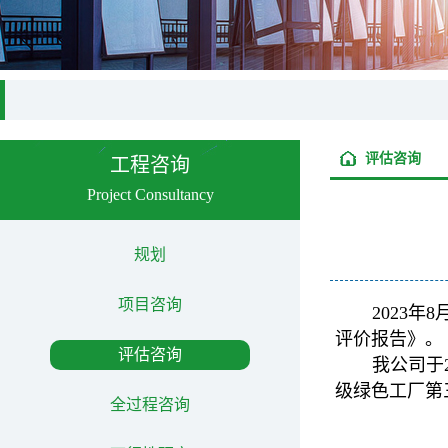
评估咨询
工程咨询
Project Consultancy
规划
项目咨询
2023
评价报告》。
评估咨询
我公司于
级绿色工厂第
全过程咨询