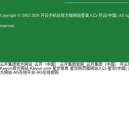
Copyright © 2002-2026 开云手机站官方版网站登录入口-开云(中国) All rig
reserved.
云开集团官方网站_云开（中国）
云开集团官网_云开集团（中国）
开云
Kaiyun官方网站-Kaiyun.com
星空体育·星空网页版网站入口-星空(中国)
方网站
AG在线平台-AG在线官网