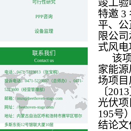
竣工验
可行性研究
特邀 
PPP咨询
平、公
设备监理
限公司
式风电
联系我们
该
Contact us
家能源
电话：0471-5223613（张宝桐）
场项目
投诉电话：0471-5223607（总师办）、0471-
〔20
5223600（经营管理部）
邮箱：imzs@beethoven-stage.com
光伏项
网址：//beethoven-stage.com/
195
地址：内蒙古自治区呼和浩特市赛罕区鄂尔
结论文
多斯东街12号银联大厦10层