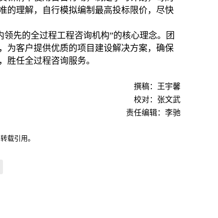
标准的理解，自行模拟编制最高投标限价，尽快
国内领先的全过程工程咨询机构”的核心理念。团
，为客户提供优质的项目建设解决方案，确保
，胜任全过程咨询服务。
撰稿：王宇馨
校对：张文武
责任编辑：李驰
自转载引用。