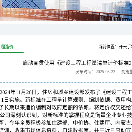
工程造价
当前位置：
开云手
启动宣贯使用《建设工程工程量清单计价标准》（GB
发布时间：2025-08-22 浏览
2024年11月26日，住房和城乡建设部发布了《建设工程工程量清
月1日实施。新标准在工程量计算规则、编制依据、费用
了长期以来造价编制对政府定额的依赖，将定价权交还给
公司深刻认识到，对新标准的掌握程度是衡量企业专业
革，今年全员积极参加住建部、中价协、住建厅、内蒙古
培训，收集市场信息资料，自建数据库，并于近日启动宣