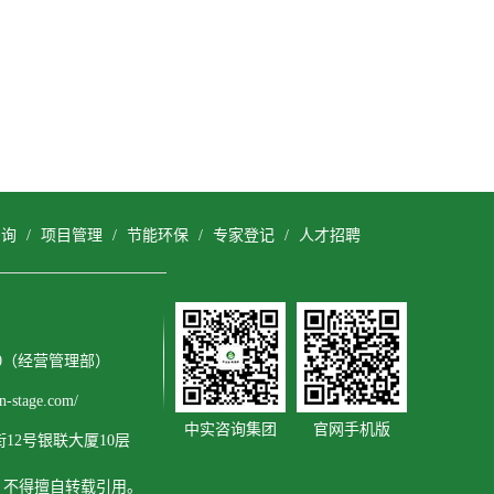
咨询
/
项目管理
/
节能环保
/
专家登记
/
人才招聘
3600（经营管理部）
stage.com/
中实咨询集团
官网手机版
2号银联大厦10层
，不得擅自转载引用。