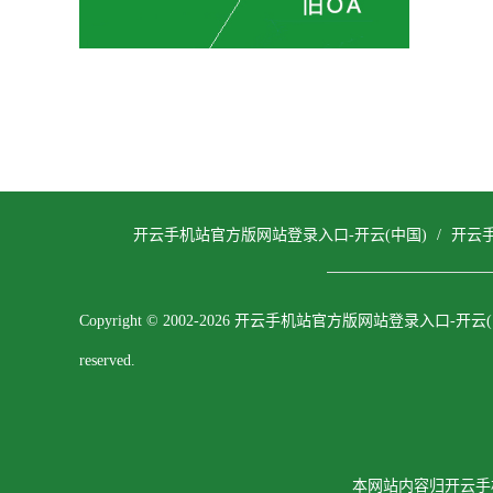
开云手机站官方版网站登录入口-开云(中国)
/
开云
Copyright © 2002-2026 开云手机站官方版网站登录入口-开云(中国)
reserved.
本网站内容归开云手