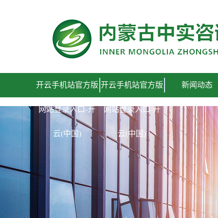
开云手机站官方版网站登录入口-开云(中国)
开云手机站官方版
开云手机站官方版
新闻动态
网站登录入口-开
网站登录入口-开
云(中国)
云(中国)