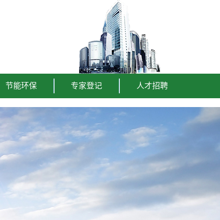
节能环保
专家登记
人才招聘