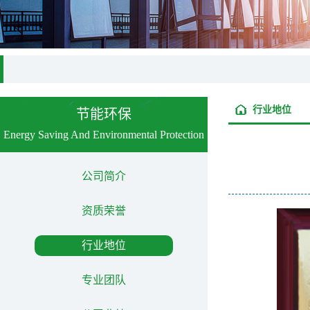
行业地位
节能环保
Energy Saving And Environmental Protection
公司简介
资质荣誉
行业地位
专业团队