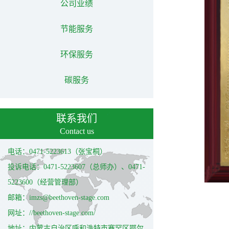
公司业绩
节能服务
环保服务
碳服务
联系我们
Contact us
电话：0471-5223613（张宝桐）
投诉电话：0471-5223607（总师办）、0471-
5223600（经营管理部）
邮箱：imzs@beethoven-stage.com
网址：//beethoven-stage.com/
地址：内蒙古自治区呼和浩特市赛罕区鄂尔