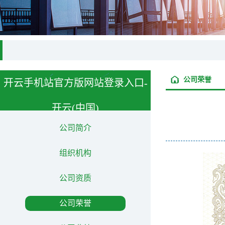
公司荣誉
开云手机站官方版网站登录入口-
开云(中国)
About us
公司简介
组织机构
公司资质
公司荣誉