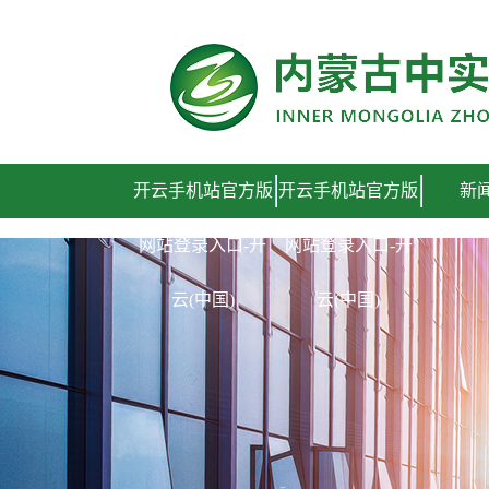
开云手机站官方版网站登录入口-开云(中国)
开云手机站官方版
开云手机站官方版
新
网站登录入口-开
网站登录入口-开
云(中国)
云(中国)