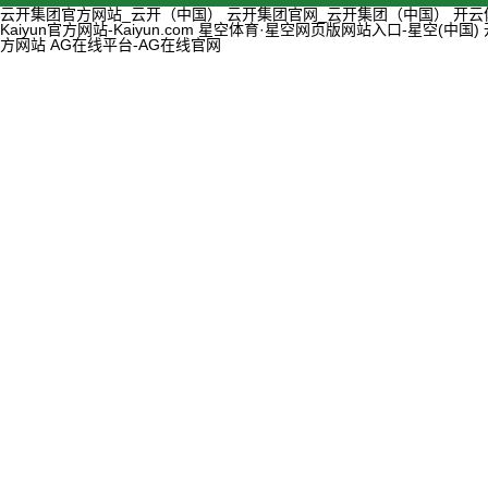
云开集团官方网站_云开（中国）
云开集团官网_云开集团（中国）
开云
Kaiyun官方网站-Kaiyun.com
星空体育·星空网页版网站入口-星空(中国)
方网站
AG在线平台-AG在线官网