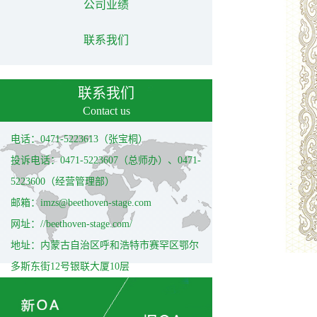
公司业绩
联系我们
联系我们
Contact us
电话：0471-5223613（张宝桐）
投诉电话：0471-5223607（总师办）、0471-
5223600（经营管理部）
邮箱：imzs@beethoven-stage.com
网址：//beethoven-stage.com/
地址：内蒙古自治区呼和浩特市赛罕区鄂尔
多斯东街12号银联大厦10层