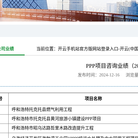
公司业绩
当前位置：
开云手机站官方版网站登录入口-开云(中国
PPP项目咨询业绩（20
发布时间：2024-12-16 浏览
号
项目名称
呼和浩特托克托县燃气利用工程
呼和浩特市托克托县黄河旅游小镇建设PPP项目
呼和浩特市昭乌达路哲里木路改造提升工程