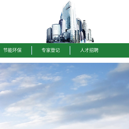
节能环保
专家登记
人才招聘