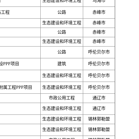
目
生态建设和环境工程
乌海市
路工程
公路
赤峰市
生态建设和环境工程
赤峰市
公路
赤峰市
生态建设和环境工程
赤峰市
公路
呼伦贝尔市
PPP项目
建筑
呼伦贝尔市
生态建设和环境工程
呼伦贝尔市
属工程PPP项目
生态建设和环境工程
呼伦贝尔市
市政公用工程
通辽市
生态建设和环境工程
通辽市
生态建设和环境工程
锡林郭勒盟
生态建设和环境工程
锡林郭勒盟