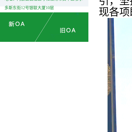
引，坚
多斯东街12号银联大厦10层
现各项