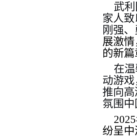
武利
家人致
刚强、
展激情
的新篇
在温
动游戏
推向高
氛围中
2025
纷呈中