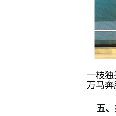
一枝独
万马奔
五、