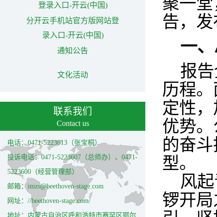
聚一堂
登录入口-开云(中国)
告，发
分开云手机站官方版网站登
录入口-开云(中国)
一、
通知公告
报告
文化活动
历程。
定性，
联系我们
优势。
Contact us
的奋斗
电话：0471-5223613（张宝桐）
投诉电话：0471-5223607（总师办）、0471-
型。
5223600（经营管理部）
风起
邮箱：imzs@beethoven-stage.com
锣开局
网址：//beethoven-stage.com/
地址：内蒙古自治区呼和浩特市赛罕区鄂尔